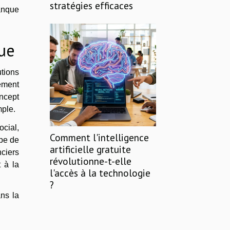
stratégies efficaces
anque
ue
utions
ement
oncept
mple.
ocial,
Comment l'intelligence
ype de
artificielle gratuite
ciers
révolutionne-t-elle
 à la
l'accès à la technologie
?
ns la