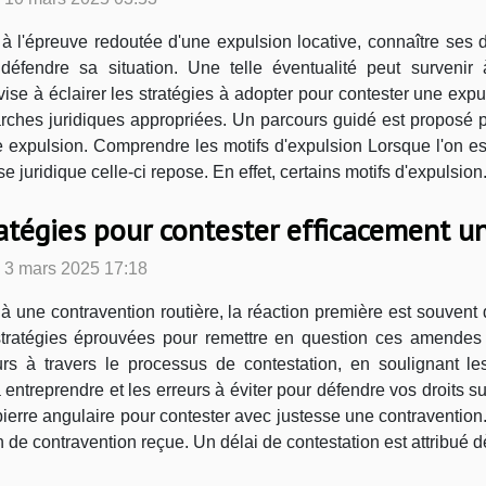
à l'épreuve redoutée d'une expulsion locative, connaître ses d
défendre sa situation. Une telle éventualité peut survenir
e vise à éclairer les stratégies à adopter pour contester une exp
arches juridiques appropriées. Un parcours guidé est proposé p
e expulsion. Comprendre les motifs d'expulsion Lorsque l'on est
juridique celle-ci repose. En effet, certains motifs d'expulsion.
atégies pour contester efficacement u
 3 mars 2025 17:18
à une contravention routière, la réaction première est souvent d
tratégies éprouvées pour remettre en question ces amendes pa
urs à travers le processus de contestation, en soulignant l
treprendre et les erreurs à éviter pour défendre vos droits sur 
erre angulaire pour contester avec justesse une contravention. I
ion de contravention reçue. Un délai de contestation est attribué d