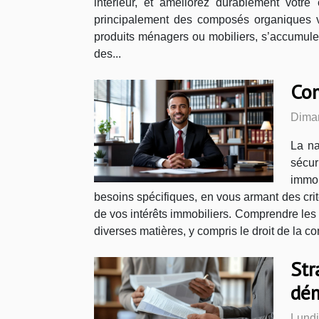
intérieur, et améliorez durablement votre
principalement des composés organiques vol
produits ménagers ou mobiliers, s’accumulent
des...
Com
Dima
La na
sécur
immob
besoins spécifiques, en vous armant des crit
de vos intérêts immobiliers. Comprendre les
diverses matières, y compris le droit de la co
Str
dé
Lundi