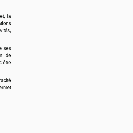
t, la
tions
vités,
e ses
on de
c être
racité
ermet