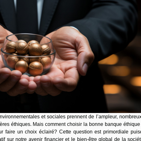
nvironnementales et sociales prennent de l’ampleur, nombreux
cières éthiques. Mais comment choisir la bonne banque éthique
r faire un choix éclairé? Cette question est primordiale puis
tif sur notre avenir financier et le bien-être global de la socié