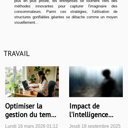
plus en plus prisée, les entreprises se tournent vers des
méthodes innovantes pour capturer l'imaginaire des
consommateurs. Parmi ces stratégies, l'utilisation de
structures gonflables géantes se détache comme un moyen
visuellement...
TRAVAIL
Optimiser la
Impact de
gestion du temps
l'intelligence
en télétravail :
artificielle sur la
Lundi 16 mars 2026 01:12
Jeudi 18 septembre 2025