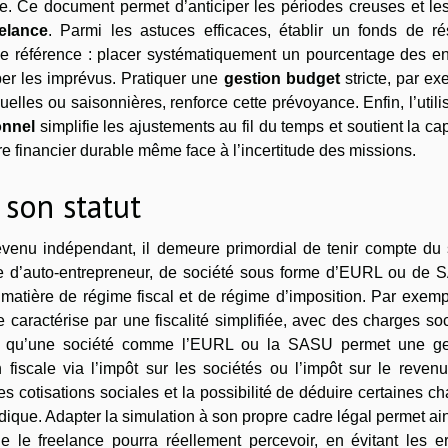
èle. Ce document permet d’anticiper les périodes creuses et le
eelance
. Parmi les astuces efficaces, établir un fonds de ré
ne référence : placer systématiquement un pourcentage des en
er les imprévus. Pratiquer une
gestion budget
stricte, par e
lles ou saisonnières, renforce cette prévoyance. Enfin, l’utili
onnel
simplifie les ajustements au fil du temps et soutient la ca
re financier durable même face à l’incertitude des missions.
 son statut
evenu indépendant, il demeure primordial de tenir compte du s
isse d’auto-entrepreneur, de société sous forme d’EURL ou de 
matière de régime fiscal et de régime d’imposition. Par exemp
 caractérise par une fiscalité simplifiée, avec des charges so
andis qu’une société comme l’EURL ou la SASU permet une ge
 fiscale via l’impôt sur les sociétés ou l’impôt sur le reven
es cotisations sociales et la possibilité de déduire certaines c
idique. Adapter la simulation à son propre cadre légal permet ai
 le freelance pourra réellement percevoir, en évitant les er