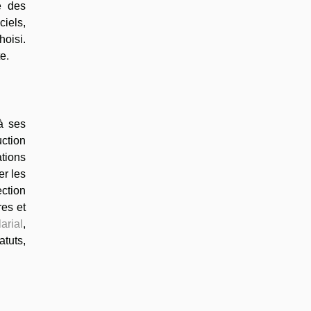
e des
ciels,
hoisi.
e.
à ses
uction
ations
er les
ection
res et
arial
,
tuts,