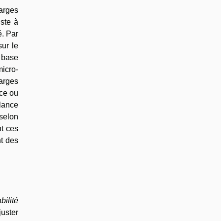
arges
iste à
é. Par
sur le
a base
micro-
arges
rce ou
elance
 selon
nt ces
nt des
abilité
juster