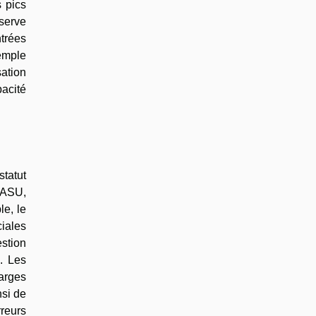
s pics
serve
trées
xemple
sation
pacité
tatut
SASU,
le, le
ciales
stion
u. Les
harges
nsi de
reurs