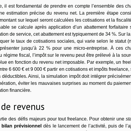
ce, il est fondamental de prendre en compte l’ensemble des ch
 une estimation précise du revenu net. La première étape cons
ontant sur lequel seront calculées les cotisations et la fiscalit
ble se calcule après application d’un abattement forfaitaire 
station de service, cet abattement est typiquement de 34 %. Sur l
quer le taux de cotisations sociales, qui varie selon le statut (
eprésenter jusqu’à 22 % pour une micro-entreprise. À ces ch
 du régime fiscal, l’impôt sur le revenu peut être prélevé à la sou
olue en fonction du revenu net imposable. Par exemple, un fre
ntre 6 600 € et 9 000 € partir en cotisations et impôts freelance,
 déductibles. Ainsi, la simulation impôt doit intégrer préciséme
munération, éviter les mauvaises surprises au moment du paieme
tion financière.
s de revenus
artie des défis majeurs pour tout freelance. Pour obtenir une
st
n
bilan prévisionnel
dès le lancement de l’activité, puis de l’a