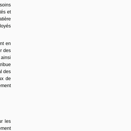
esoins
tés et
atière
ployés
nt en
er des
ainsi
tribue
al des
aux de
ement
r les
dément