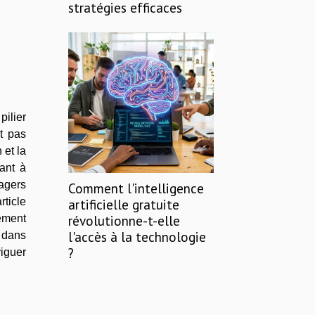
stratégies efficaces
pilier
t pas
 et la
ant à
agers
Comment l'intelligence
rticle
artificielle gratuite
révolutionne-t-elle
gement
l'accès à la technologie
z dans
?
viguer