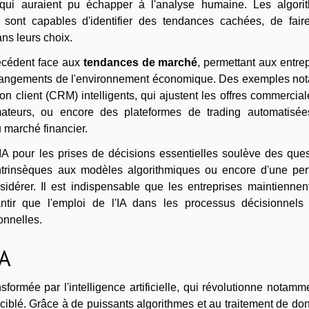
 qui auraient pu échapper à l'analyse humaine. Les algori
 sont capables d'identifier des tendances cachées, de fair
ans leurs choix.
cédent face aux
tendances de marché
, permettant aux entre
changements de l'environnement économique. Des exemples not
on client (CRM) intelligents, qui ajustent les offres commercia
teurs, ou encore des plateformes de trading automatisée
 marché financier.
'IA pour les prises de décisions essentielles soulève des que
 intrinsèques aux modèles algorithmiques ou encore d'une per
idérer. Il est indispensable que les entreprises maintiennen
tir que l'emploi de l'IA dans les processus décisionnels 
onnelles.
IA
formée par l'intelligence artificielle, qui révolutionne notamm
ciblé. Grâce à de puissants algorithmes et au traitement de d