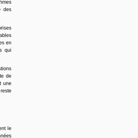
thmes
e des
prises
ables
les en
s qui
stions
te de
t une
reste
ent le
onnées