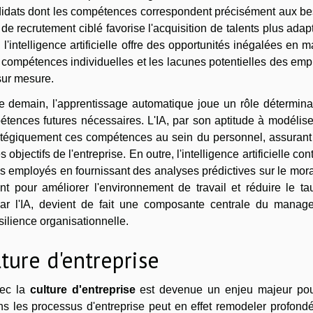
andidats dont les compétences correspondent précisément aux b
de recrutement ciblé favorise l'acquisition de talents plus adap
'intelligence artificielle offre des opportunités inégalées en m
 compétences individuelles et les lacunes potentielles des em
sur mesure.
e demain, l'apprentissage automatique joue un rôle détermina
pétences futures nécessaires. L'IA, par son aptitude à modélis
ratégiquement ces compétences au sein du personnel, assurant 
bjectifs de l'entreprise. En outre, l'intelligence artificielle con
es employés en fournissant des analyses prédictives sur le mor
ent pour améliorer l'environnement de travail et réduire le t
 par l'IA, devient de fait une composante centrale du manag
silience organisationnelle.
lture d'entreprise
ec la
culture d'entreprise
est devenue un enjeu majeur pou
ans les processus d'entreprise peut en effet remodeler profon