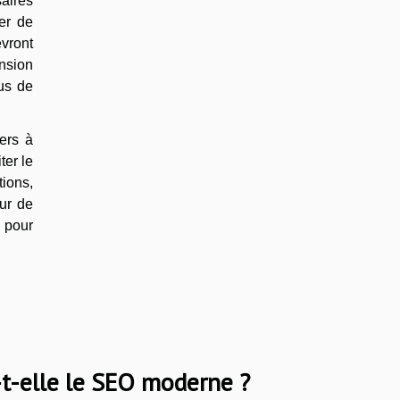
aires
er de
vront
ension
us de
ders à
ter le
tions,
our de
 pour
t-elle le SEO moderne ?