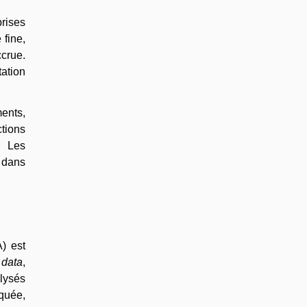
rises
fine,
ccrue.
tation
ments,
tions
. Les
s dans
A) est
 data
,
lysés
quée,