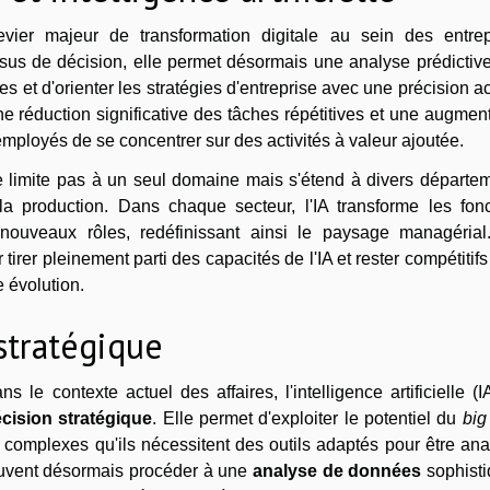
 levier majeur de transformation digitale au sein des entrep
us de décision, elle permet désormais une analyse prédictive 
et d'orienter les stratégies d'entreprise avec une précision a
une réduction significative des tâches répétitives et une augmen
 employés de se concentrer sur des activités à valeur ajoutée.
ne se limite pas à un seul domaine mais s'étend à divers départe
a production. Dans chaque secteur, l'IA transforme les fonc
e nouveaux rôles, redéfinissant ainsi le paysage managérial
irer pleinement parti des capacités de l'IA et rester compétitif
 évolution.
 stratégique
e contexte actuel des affaires, l'intelligence artificielle (I
cision stratégique
. Elle permet d'exploiter le potentiel du
big
omplexes qu'ils nécessitent des outils adaptés pour être ana
peuvent désormais procéder à une
analyse de données
sophisti