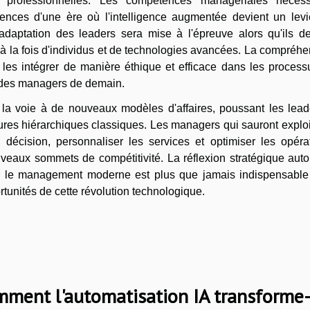
res professionnelles. Les compétences managériales nécess
ences d'une ère où l'intelligence augmentée devient un levi
adaptation des leaders sera mise à l'épreuve alors qu'ils de
à la fois d'individus et de technologies avancées. La compréh
 les intégrer de manière éthique et efficace dans les process
ls des managers de demain.
rira la voie à de nouveaux modèles d'affaires, poussant les lea
ctures hiérarchiques classiques. Les managers qui sauront exploi
e décision, personnaliser les services et optimiser les opéra
uveaux sommets de compétitivité. La réflexion stratégique aut
t sur le management moderne est plus que jamais indispensable
ortunités de cette révolution technologique.
ment l'automatisation IA transforme-