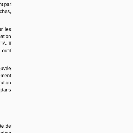
t par
âches,
r les
mation
IA. Il
outil
rouvée
uement
ution
l dans
nte de